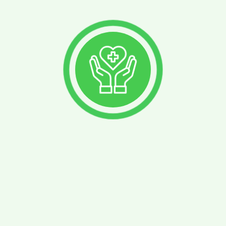
смарха"
K-1750-T2 Кружка
KК
ая,
Эсмарха стерильная
Эс
я,2000 мл
1750мл
20
:
0
В наличии:
0
В 
ать цену
Узнать цену