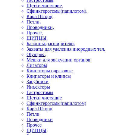
Гастростомы,
Щетки чистящие,
Сфинктеротомы(папилотом),
Карл Шторц,
Петли,
Проводники,
Прочее,
ЩИПЦЫ,
Балонны-расширители,
Захваты для удаления инородных тел,
Olympus ,
Мешки для эвакуации органов,
Лигаторы
Клипаторы одразовые
Клипаторы и клипсы
Загубники
Инъекторы
Гастростомы
Щетки чистящие
Сфинктеротомы(папилотом)
Карл Шторц
Петли
Проводники
Прочее
ЩИПЦЫ