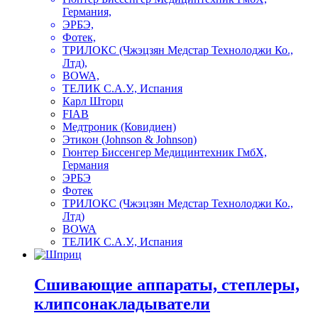
Германия,
ЭРБЭ,
Фотек,
ТРИЛОКС (Чжэцзян Медстар Технолоджи Ко.,
Лтд),
BOWA,
ТЕЛИК С.А.У., Испания
Карл Шторц
FIAB
Медтроник (Ковидиен)
Этикон (Johnson & Johnson)
Гюнтер Биссенгер Медицинтехник ГмбХ,
Германия
ЭРБЭ
Фотек
ТРИЛОКС (Чжэцзян Медстар Технолоджи Ко.,
Лтд)
BOWA
ТЕЛИК С.А.У., Испания
Сшивающие аппараты, степлеры,
клипсонакладыватели