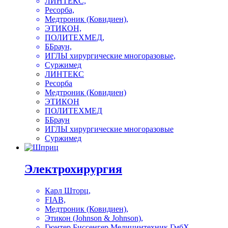
ЛИНТЕКС,
Ресорба,
Медтроник (Ковидиен),
ЭТИКОН,
ПОЛИТЕХМЕД,
ББраун,
ИГЛЫ хирургические многоразовые,
Суржимед
ЛИНТЕКС
Ресорба
Медтроник (Ковидиен)
ЭТИКОН
ПОЛИТЕХМЕД
ББраун
ИГЛЫ хирургические многоразовые
Суржимед
Электрохирургия
Карл Шторц,
FIAB,
Медтроник (Ковидиен),
Этикон (Johnson & Johnson),
Гюнтер Биссенгер Медицинтехник ГмбХ,