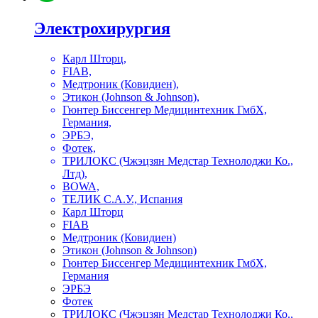
Электрохирургия
Карл Шторц,
FIAB,
Медтроник (Ковидиен),
Этикон (Johnson & Johnson),
Гюнтер Биссенгер Медицинтехник ГмбХ,
Германия,
ЭРБЭ,
Фотек,
ТРИЛОКС (Чжэцзян Медстар Технолоджи Ко.,
Лтд),
BOWA,
ТЕЛИК С.А.У., Испания
Карл Шторц
FIAB
Медтроник (Ковидиен)
Этикон (Johnson & Johnson)
Гюнтер Биссенгер Медицинтехник ГмбХ,
Германия
ЭРБЭ
Фотек
ТРИЛОКС (Чжэцзян Медстар Технолоджи Ко.,