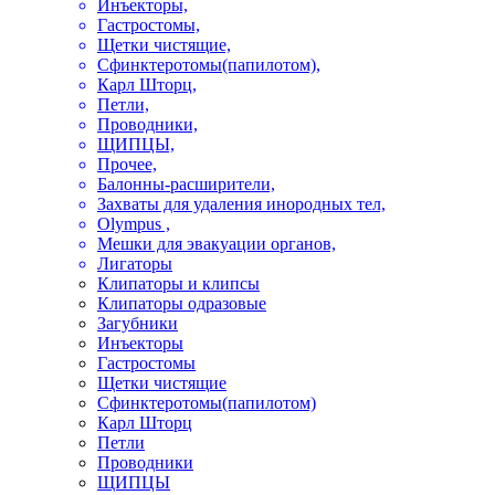
Инъекторы,
Гастростомы,
Щетки чистящие,
Сфинктеротомы(папилотом),
Карл Шторц,
Петли,
Проводники,
ЩИПЦЫ,
Прочее,
Балонны-расширители,
Захваты для удаления инородных тел,
Olympus ,
Мешки для эвакуации органов,
Лигаторы
Клипаторы и клипсы
Клипаторы одразовые
Загубники
Инъекторы
Гастростомы
Щетки чистящие
Сфинктеротомы(папилотом)
Карл Шторц
Петли
Проводники
ЩИПЦЫ