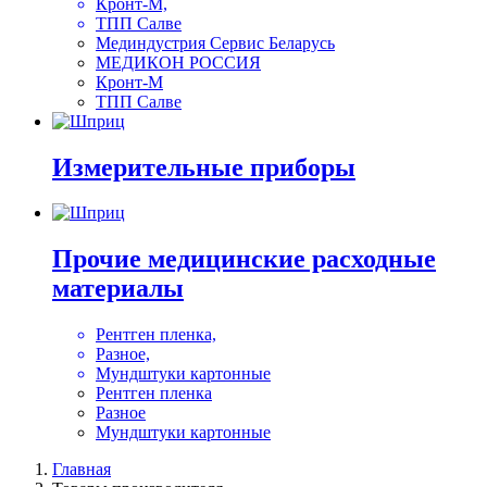
Кронт-М,
ТПП Салве
Мединдустрия Сервис Беларусь
МЕДИКОН РОССИЯ
Кронт-М
ТПП Салве
Измерительные приборы
Прочие медицинские расходные
материалы
Рентген пленка,
Разное,
Мундштуки картонные
Рентген пленка
Разное
Мундштуки картонные
Главная