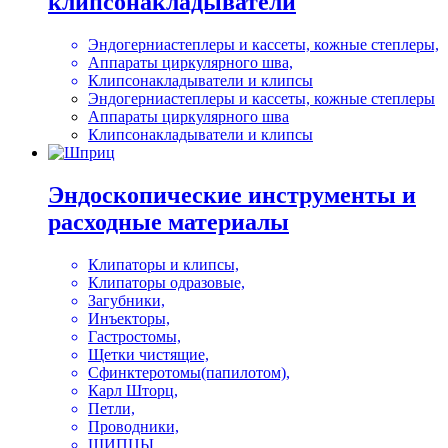
клипсонакладыватели
Эндогерниастеплеры и кассеты, кожные степлеры,
Аппараты циркулярного шва,
Клипсонакладыватели и клипсы
Эндогерниастеплеры и кассеты, кожные степлеры
Аппараты циркулярного шва
Клипсонакладыватели и клипсы
Эндоскопические инструменты и
расходные материалы
Клипаторы и клипсы,
Клипаторы одразовые,
Загубники,
Инъекторы,
Гастростомы,
Щетки чистящие,
Сфинктеротомы(папилотом),
Карл Шторц,
Петли,
Проводники,
ЩИПЦЫ,