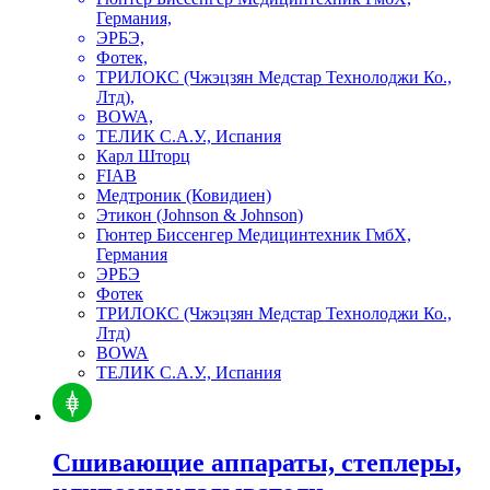
Германия,
ЭРБЭ,
Фотек,
ТРИЛОКС (Чжэцзян Медстар Технолоджи Ко.,
Лтд),
BOWA,
ТЕЛИК С.А.У., Испания
Карл Шторц
FIAB
Медтроник (Ковидиен)
Этикон (Johnson & Johnson)
Гюнтер Биссенгер Медицинтехник ГмбХ,
Германия
ЭРБЭ
Фотек
ТРИЛОКС (Чжэцзян Медстар Технолоджи Ко.,
Лтд)
BOWA
ТЕЛИК С.А.У., Испания
Сшивающие аппараты, степлеры,