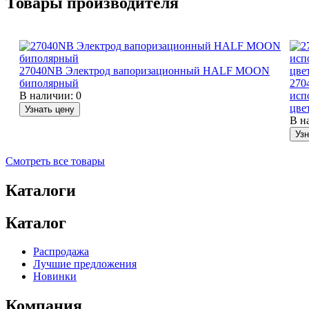
Товары производителя
27040NB Электрод вапоризационный HALF MOON
биполярный
270
В наличии:
0
исп
цве
Узнать цену
В н
Узн
Смотреть все товары
Каталоги
Каталог
Распродажа
Лучшие предложения
Новинки
Компания