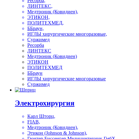
Ресорба,
ЛИНТЕКС,
Медтроник (Ковидиен),
ЭТИКОН,
ПОЛИТЕХМЕД,
ББраун,
ИГЛЫ хирургические многоразовые,
Суржимед
Ресорба
ЛИНТЕКС
Медтроник (Ковидиен)
ЭТИКОН
ПОЛИТЕХМЕД
ББраун
ИГЛЫ хирургические многоразовые
Суржимед
Электрохирургия
Карл Шторц,
FIAB,
Медтроник (Ковидиен),
Этикон (Johnson & Johnson),
Гюнтер Биссенгер Медицинтехник ГмбХ,