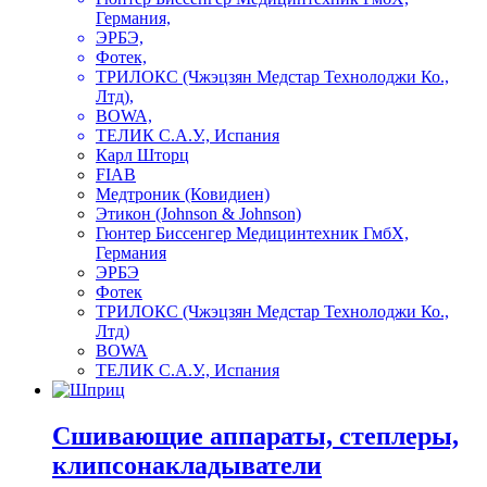
Германия,
ЭРБЭ,
Фотек,
ТРИЛОКС (Чжэцзян Медстар Технолоджи Ко.,
Лтд),
BOWA,
ТЕЛИК С.А.У., Испания
Карл Шторц
FIAB
Медтроник (Ковидиен)
Этикон (Johnson & Johnson)
Гюнтер Биссенгер Медицинтехник ГмбХ,
Германия
ЭРБЭ
Фотек
ТРИЛОКС (Чжэцзян Медстар Технолоджи Ко.,
Лтд)
BOWA
ТЕЛИК С.А.У., Испания
Сшивающие аппараты, степлеры,
клипсонакладыватели