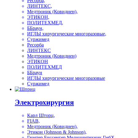
Ресорба,
ЛИНТЕКС,
Медтроник (Ковидиен),
ЭТИКОН,
ПОЛИТЕХМЕД,
ББраун,
ИГЛЫ хирургические многоразовые,
Суржимед
Ресорба
ЛИНТЕКС
Медтроник (Ковидиен)
ЭТИКОН
ПОЛИТЕХМЕД
ББраун
ИГЛЫ хирургические многоразовые
Суржимед
Электрохирургия
Карл Шторц,
FIAB,
Медтроник (Ковидиен),
Этикон (Johnson & Johnson),
Гюнтер Биссенгер Медицинтехник ГмбХ,