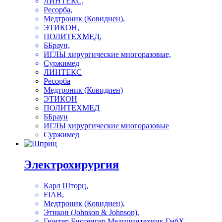
ЛИНТЕКС,
Ресорба,
Медтроник (Ковидиен),
ЭТИКОН,
ПОЛИТЕХМЕД,
ББраун,
ИГЛЫ хирургические многоразовые,
Суржимед
ЛИНТЕКС
Ресорба
Медтроник (Ковидиен)
ЭТИКОН
ПОЛИТЕХМЕД
ББраун
ИГЛЫ хирургические многоразовые
Суржимед
Электрохирургия
Карл Шторц,
FIAB,
Медтроник (Ковидиен),
Этикон (Johnson & Johnson),
Гюнтер Биссенгер Медицинтехник ГмбХ,