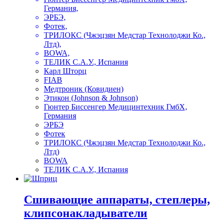
Германия,
ЭРБЭ,
Фотек,
ТРИЛОКС (Чжэцзян Медстар Технолоджи Ко.,
Лтд),
BOWA,
ТЕЛИК С.А.У., Испания
Карл Шторц
FIAB
Медтроник (Ковидиен)
Этикон (Johnson & Johnson)
Гюнтер Биссенгер Медицинтехник ГмбХ,
Германия
ЭРБЭ
Фотек
ТРИЛОКС (Чжэцзян Медстар Технолоджи Ко.,
Лтд)
BOWA
ТЕЛИК С.А.У., Испания
Сшивающие аппараты, степлеры,
клипсонакладыватели