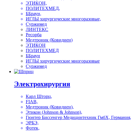
ЭТИКОН,
ПОЛИТЕХМЕД,
ББраун,
ИГЛЫ хирургические многоразовые,
Суржимед
ЛИНТЕКС
Ресорба
Медтроник (Ковидиен)
ЭТИКОН
ПОЛИТЕХМЕД
ББраун
ИГЛЫ хирургические многоразовые
Суржимед
Электрохирургия
Карл Шторц,
FIAB,
Медтроник (Ковидиен),
Этикон (Johnson & Johnson),
Гюнтер Биссенгер Медицинтехник ГмбХ, Германия
ЭРБЭ,
Фотек,