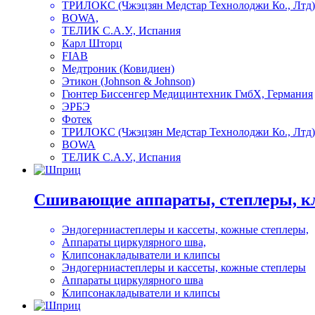
ТРИЛОКС (Чжэцзян Медстар Технолоджи Ко., Лтд)
BOWA,
ТЕЛИК С.А.У., Испания
Карл Шторц
FIAB
Медтроник (Ковидиен)
Этикон (Johnson & Johnson)
Гюнтер Биссенгер Медицинтехник ГмбХ, Германия
ЭРБЭ
Фотек
ТРИЛОКС (Чжэцзян Медстар Технолоджи Ко., Лтд)
BOWA
ТЕЛИК С.А.У., Испания
Сшивающие аппараты, степлеры, к
Эндогерниастеплеры и кассеты, кожные степлеры,
Аппараты циркулярного шва,
Клипсонакладыватели и клипсы
Эндогерниастеплеры и кассеты, кожные степлеры
Аппараты циркулярного шва
Клипсонакладыватели и клипсы