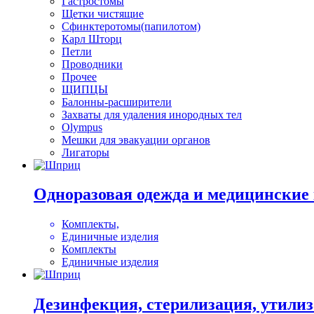
Гастростомы
Щетки чистящие
Сфинктеротомы(папилотом)
Карл Шторц
Петли
Проводники
Прочее
ЩИПЦЫ
Балонны-расширители
Захваты для удаления инородных тел
Olympus
Мешки для эвакуации органов
Лигаторы
Одноразовая одежда и медицинские
Комплекты,
Единичные изделия
Комплекты
Единичные изделия
Дезинфекция, стерилизация, утили