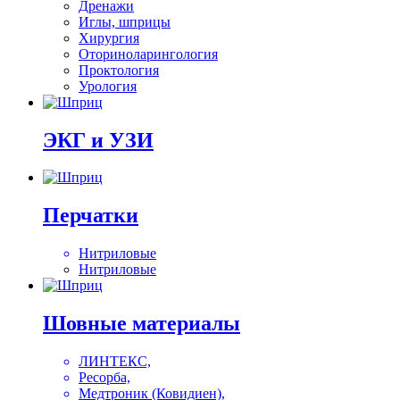
Дренажи
Иглы, шприцы
Хирургия
Оториноларингология
Проктология
Урология
ЭКГ и УЗИ
Перчатки
Нитриловые
Нитриловые
Шовные материалы
ЛИНТЕКС,
Ресорба,
Медтроник (Ковидиен),