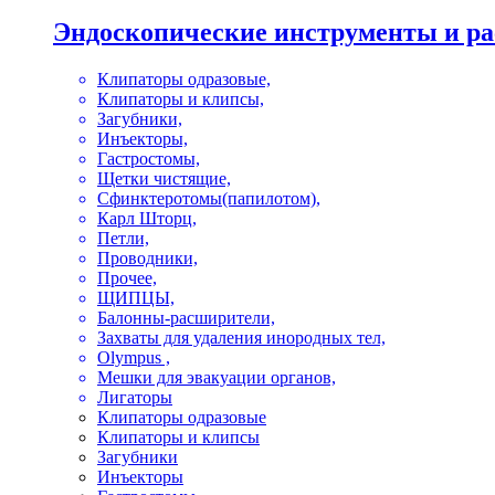
Эндоскопические инструменты и р
Клипаторы одразовые,
Клипаторы и клипсы,
Загубники,
Инъекторы,
Гастростомы,
Щетки чистящие,
Сфинктеротомы(папилотом),
Карл Шторц,
Петли,
Проводники,
Прочее,
ЩИПЦЫ,
Балонны-расширители,
Захваты для удаления инородных тел,
Olympus ,
Мешки для эвакуации органов,
Лигаторы
Клипаторы одразовые
Клипаторы и клипсы
Загубники
Инъекторы