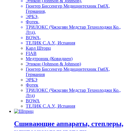
Этикон (Johnson & Johnson),
Гюнтер Биссенгер Медицинтехник ГмбХ,
Германия,
ЭРБЭ,
Фотек,
ТРИЛОКС (Чжэцзян Медстар Технолоджи Ко.,
Лтд),
BOWA,
ТЕЛИК С.А.У., Испания
Карл Шторц
FIAB
Медтроник (Ковидиен)
Этикон (Johnson & Johnson)
Гюнтер Биссенгер Медицинтехник ГмбХ,
Германия
ЭРБЭ
Фотек
ТРИЛОКС (Чжэцзян Медстар Технолоджи Ко.,
Лтд)
BOWA
ТЕЛИК С.А.У., Испания
Сшивающие аппараты, степлеры,