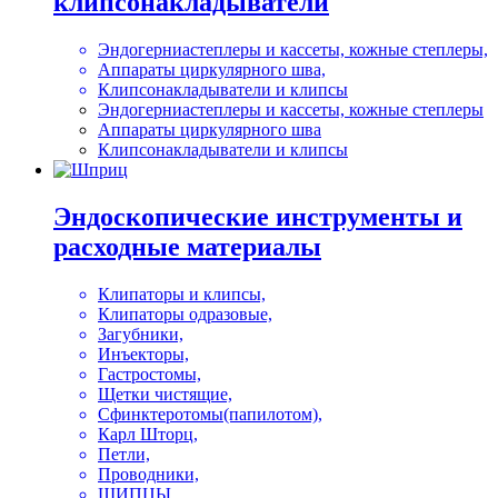
клипсонакладыватели
Эндогерниастеплеры и кассеты, кожные степлеры,
Аппараты циркулярного шва,
Клипсонакладыватели и клипсы
Эндогерниастеплеры и кассеты, кожные степлеры
Аппараты циркулярного шва
Клипсонакладыватели и клипсы
Эндоскопические инструменты и
расходные материалы
Клипаторы и клипсы,
Клипаторы одразовые,
Загубники,
Инъекторы,
Гастростомы,
Щетки чистящие,
Сфинктеротомы(папилотом),
Карл Шторц,
Петли,
Проводники,
ЩИПЦЫ,