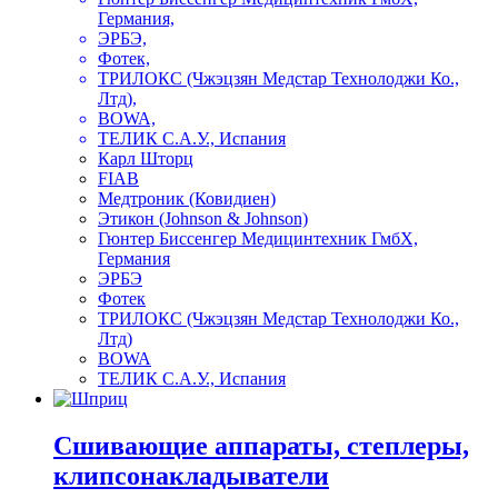
Германия,
ЭРБЭ,
Фотек,
ТРИЛОКС (Чжэцзян Медстар Технолоджи Ко.,
Лтд),
BOWA,
ТЕЛИК С.А.У., Испания
Карл Шторц
FIAB
Медтроник (Ковидиен)
Этикон (Johnson & Johnson)
Гюнтер Биссенгер Медицинтехник ГмбХ,
Германия
ЭРБЭ
Фотек
ТРИЛОКС (Чжэцзян Медстар Технолоджи Ко.,
Лтд)
BOWA
ТЕЛИК С.А.У., Испания
Сшивающие аппараты, степлеры,
клипсонакладыватели