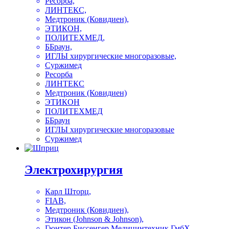
Ресорба,
ЛИНТЕКС,
Медтроник (Ковидиен),
ЭТИКОН,
ПОЛИТЕХМЕД,
ББраун,
ИГЛЫ хирургические многоразовые,
Суржимед
Ресорба
ЛИНТЕКС
Медтроник (Ковидиен)
ЭТИКОН
ПОЛИТЕХМЕД
ББраун
ИГЛЫ хирургические многоразовые
Суржимед
Электрохирургия
Карл Шторц,
FIAB,
Медтроник (Ковидиен),
Этикон (Johnson & Johnson),
Гюнтер Биссенгер Медицинтехник ГмбХ,