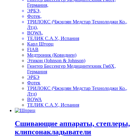
Германия,
ЭРБЭ,
Фотек,
ТРИЛОКС (Чжэцзян Медстар Технолоджи Ко.,
Лтд),
BOWA,
ТЕЛИК С.А.У., Испания
Карл Шторц
FIAB
Медтроник (Ковидиен)
Этикон (Johnson & Johnson)
Гюнтер Биссенгер Медицинтехник ГмбХ,
Германия
ЭРБЭ
Фотек
ТРИЛОКС (Чжэцзян Медстар Технолоджи Ко.,
Лтд)
BOWA
ТЕЛИК С.А.У., Испания
Сшивающие аппараты, степлеры,
клипсонакладыватели