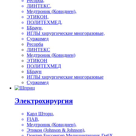
Ресорба,
ЛИНТЕКС,
Медтроник (Ковидиен),
ЭТИКОН,
ПОЛИТЕХМЕД,
ББраун,
ИГЛЫ хирургические многоразовые,
Суржимед
Ресорба
ЛИНТЕКС
Медтроник (Ковидиен)
ЭТИКОН
ПОЛИТЕХМЕД
ББраун
ИГЛЫ хирургические многоразовые
Суржимед
Электрохирургия
Карл Шторц,
FIAB,
Медтроник (Ковидиен),
Этикон (Johnson & Johnson),
Гюнтер Биссенгер Медицинтехник ГмбХ,