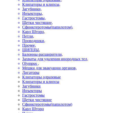
Клипаторы и клипсы,
Загубники,
Инъекторы,
Гастростомы,
Щетки чистящие,
Сфинктеротомы(папилотом),
Карл Шторц,
Петли,
Проводники,
Прочее,
ЩИПЦЫ,
Балонны-расширители,
Захваты для удаления инородных тел,
Olympus ,
Мешки для эвакуации органов,
Лигаторы
Клипаторы одразовые
Клипаторы и клипсы
Загубники
Инъекторы
Гастростомы
Щетки чистящие
Сфинктеротомы(папилотом)
Карл Шторц