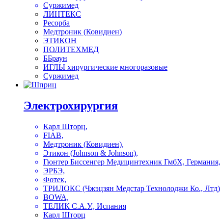
Суржимед
ЛИНТЕКС
Ресорба
Медтроник (Ковидиен)
ЭТИКОН
ПОЛИТЕХМЕД
ББраун
ИГЛЫ хирургические многоразовые
Суржимед
Электрохирургия
Карл Шторц,
FIAB,
Медтроник (Ковидиен),
Этикон (Johnson & Johnson),
Гюнтер Биссенгер Медицинтехник ГмбХ, Германия
ЭРБЭ,
Фотек,
ТРИЛОКС (Чжэцзян Медстар Технолоджи Ко., Лтд)
BOWA,
ТЕЛИК С.А.У., Испания
Карл Шторц