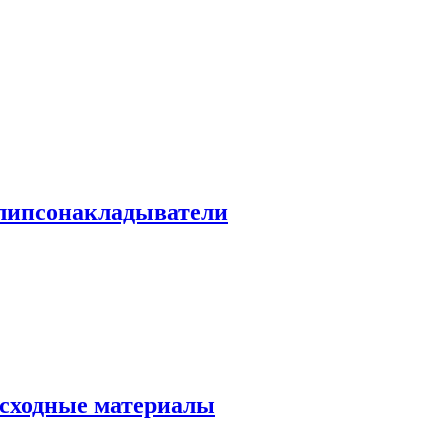
липсонакладыватели
асходные материалы