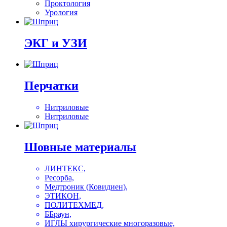
Проктология
Урология
ЭКГ и УЗИ
Перчатки
Нитриловые
Нитриловые
Шовные материалы
ЛИНТЕКС,
Ресорба,
Медтроник (Ковидиен),
ЭТИКОН,
ПОЛИТЕХМЕД,
ББраун,
ИГЛЫ хирургические многоразовые,