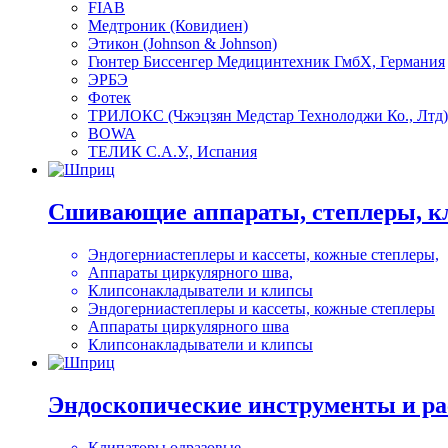
FIAB
Медтроник (Ковидиен)
Этикон (Johnson & Johnson)
Гюнтер Биссенгер Медицинтехник ГмбХ, Германия
ЭРБЭ
Фотек
ТРИЛОКС (Чжэцзян Медстар Технолоджи Ко., Лтд)
BOWA
ТЕЛИК С.А.У., Испания
Сшивающие аппараты, степлеры, к
Эндогерниастеплеры и кассеты, кожные степлеры,
Аппараты циркулярного шва,
Клипсонакладыватели и клипсы
Эндогерниастеплеры и кассеты, кожные степлеры
Аппараты циркулярного шва
Клипсонакладыватели и клипсы
Эндоскопические инструменты и р
Клипаторы одразовые,