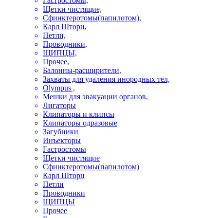
Гастростомы,
Щетки чистящие,
Сфинктеротомы(папилотом),
Карл Шторц,
Петли,
Проводники,
ЩИПЦЫ,
Прочее,
Балонны-расширители,
Захваты для удаления инородных тел,
Olympus ,
Мешки для эвакуации органов,
Лигаторы
Клипаторы и клипсы
Клипаторы одразовые
Загубники
Инъекторы
Гастростомы
Щетки чистящие
Сфинктеротомы(папилотом)
Карл Шторц
Петли
Проводники
ЩИПЦЫ
Прочее