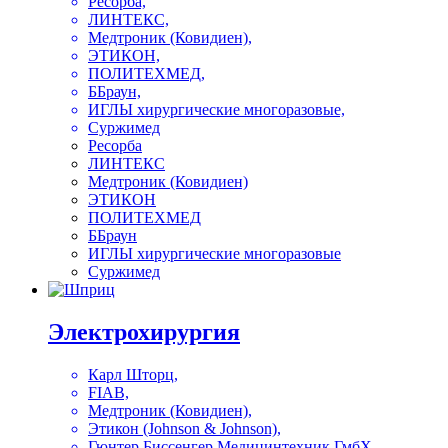
Ресорба,
ЛИНТЕКС,
Медтроник (Ковидиен),
ЭТИКОН,
ПОЛИТЕХМЕД,
ББраун,
ИГЛЫ хирургические многоразовые,
Суржимед
Ресорба
ЛИНТЕКС
Медтроник (Ковидиен)
ЭТИКОН
ПОЛИТЕХМЕД
ББраун
ИГЛЫ хирургические многоразовые
Суржимед
Электрохирургия
Карл Шторц,
FIAB,
Медтроник (Ковидиен),
Этикон (Johnson & Johnson),
Гюнтер Биссенгер Медицинтехник ГмбХ,