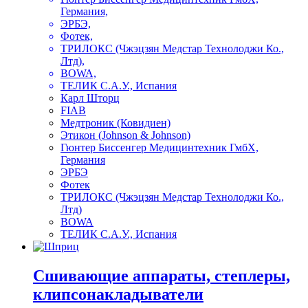
Германия,
ЭРБЭ,
Фотек,
ТРИЛОКС (Чжэцзян Медстар Технолоджи Ко.,
Лтд),
BOWA,
ТЕЛИК С.А.У., Испания
Карл Шторц
FIAB
Медтроник (Ковидиен)
Этикон (Johnson & Johnson)
Гюнтер Биссенгер Медицинтехник ГмбХ,
Германия
ЭРБЭ
Фотек
ТРИЛОКС (Чжэцзян Медстар Технолоджи Ко.,
Лтд)
BOWA
ТЕЛИК С.А.У., Испания
Сшивающие аппараты, степлеры,
клипсонакладыватели