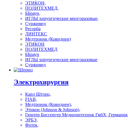
ЭТИКОН,
ПОЛИТЕХМЕД,
ББраун,
ИГЛЫ хирургические многоразовые,
Суржимед
Ресорба
ЛИНТЕКС
Медтроник (Ковидиен)
ЭТИКОН
ПОЛИТЕХМЕД
ББраун
ИГЛЫ хирургические многоразовые
Суржимед
Электрохирургия
Карл Шторц,
FIAB,
Медтроник (Ковидиен),
Этикон (Johnson & Johnson),
Гюнтер Биссенгер Медицинтехник ГмбХ, Германия
ЭРБЭ,
Фотек,