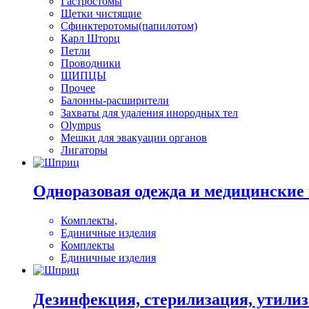
Гастростомы
Щетки чистящие
Сфинктеротомы(папилотом)
Карл Шторц
Петли
Проводники
ЩИПЦЫ
Прочее
Балонны-расширители
Захваты для удаления инородных тел
Olympus
Мешки для эвакуации органов
Лигаторы
Одноразовая одежда и медицинские
Комплекты,
Единичные изделия
Комплекты
Единичные изделия
Дезинфекция, стерилизация, утили