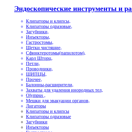
Эндоскопические инструменты и р
Клипаторы и клипсы,
Клипаторы одразовые,
Загубники,
Инъекторы,
Гастростомы,
Щетки чистящие,
Сфинктеротомы(папилотом),
Карл Шторц,
Петли,
Проводники,
ЩИПЦЫ,
Прочее,
Балонны-расширители,
Захваты для удаления инородных тел,
Olympus ,
Мешки для эвакуации органов,
Лигаторы
Клипаторы и клипсы
Клипаторы одразовые
Загубники
Инъекторы