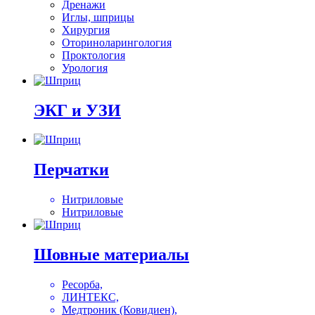
Дренажи
Иглы, шприцы
Хирургия
Оториноларингология
Проктология
Урология
ЭКГ и УЗИ
Перчатки
Нитриловые
Нитриловые
Шовные материалы
Ресорба,
ЛИНТЕКС,
Медтроник (Ковидиен),