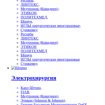
Ресорба,
ЛИНТЕКС,
Медтроник (Ковидиен),
ЭТИКОН,
ПОЛИТЕХМЕД,
ББраун,
ИГЛЫ хирургические многоразовые,
Суржимед
Ресорба
ЛИНТЕКС
Медтроник (Ковидиен)
ЭТИКОН
ПОЛИТЕХМЕД
ББраун
ИГЛЫ хирургические многоразовые
Суржимед
Электрохирургия
Карл Шторц,
FIAB,
Медтроник (Ковидиен),
Этикон (Johnson & Johnson),
Гюнтер Биссенгер Медицинтехник ГмбХ,