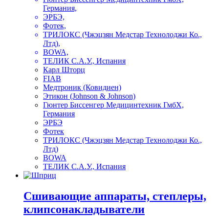
Германия,
ЭРБЭ,
Фотек,
ТРИЛОКС (Чжэцзян Медстар Технолоджи Ко.,
Лтд),
BOWA,
ТЕЛИК С.А.У., Испания
Карл Шторц
FIAB
Медтроник (Ковидиен)
Этикон (Johnson & Johnson)
Гюнтер Биссенгер Медицинтехник ГмбХ,
Германия
ЭРБЭ
Фотек
ТРИЛОКС (Чжэцзян Медстар Технолоджи Ко.,
Лтд)
BOWA
ТЕЛИК С.А.У., Испания
Сшивающие аппараты, степлеры,
клипсонакладыватели